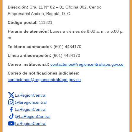
Dirección:
Cra. 11 N° 82 – 01 Oficina 902, Centro
Empresarial Andino, Bogotá, D. C.
Código postal:
111321
Horario de atención:
Lunes a viernes de 8:00 a. m. a 5:00 p.
m.
Teléfono conmutador:
(601) 4434170
Línea anticorrupción:
(601) 4434170
Correo institucional:
contactenos@regioncentralrape.gov.co
Correo de notificaciones judiciales:
contactenos@regioncentralrape.gov.co
LaRegionCentral
@laregioncentral
LaRegionCentral
@LaRegionCentral
LaRegionCentral