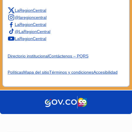
LaRegionCentral
@laregioncentral
LaRegionCentral
@LaRegionCentral
LaRegionCentral
Directorio institucional
Contáctenos – PQRS
Políticas
Mapa del sitio
Términos y condiciones
Accesibilidad