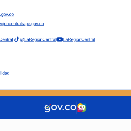
.gov.co
gioncentralrape.gov.co
Central
@LaRegionCentral
LaRegionCentral
lidad