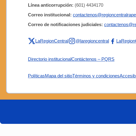
Línea anticorrupción:
(601) 4434170
Correo institucional:
contactenos@regioncentralrape
Correo de notificaciones judiciales:
contactenos@re
LaRegionCentral
@laregioncentral
LaRegion
Directorio institucional
Contáctenos – PQRS
Políticas
Mapa del sitio
Términos y condiciones
Accesibi