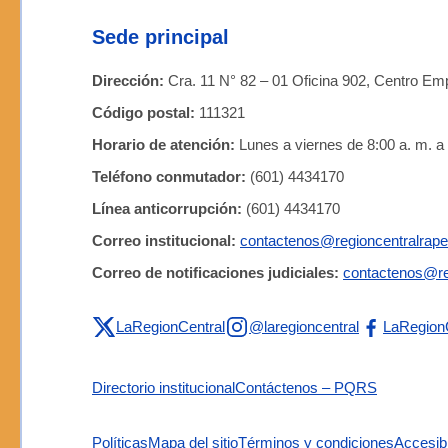
Sede principal
Dirección:
Cra. 11 N° 82 – 01 Oficina 902, Centro Emp
Código postal:
111321
Horario de atención:
Lunes a viernes de 8:00 a. m. a 
Teléfono conmutador:
(601) 4434170
Línea anticorrupción:
(601) 4434170
Correo institucional:
contactenos@regioncentralrape
Correo de notificaciones judiciales:
contactenos@re
LaRegionCentral
@laregioncentral
LaRegion
Directorio institucional
Contáctenos – PQRS
Políticas
Mapa del sitio
Términos y condiciones
Accesibi