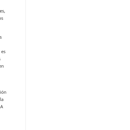
es,
os
s
 es
s
en
ción
la
 A