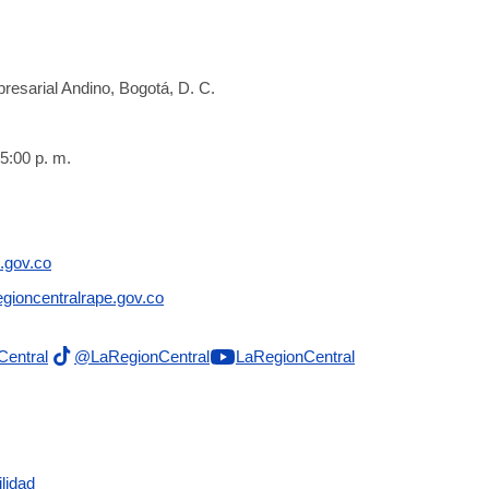
resarial Andino, Bogotá, D. C.
5:00 p. m.
.gov.co
gioncentralrape.gov.co
Central
@LaRegionCentral
LaRegionCentral
lidad