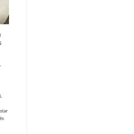
)
&
y
i,
star
és