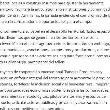
aberes locales y construir insumos para ajustar la herramienta
erritorio, facilitará la articulación entre instituciones y comunidad
Región Central. Así mismo, la jornada evidenció el compromiso de l
nta en la construcción de oportunidades para el campo.
econocimiento a su papel en el desarrollo territorial. “Estos espacio
las dinámicas que se generan en los territorios. En ellos, la
a inversión en el sector agropecuario es importante; sin embargo,
 las comunidades, asociaciones, campesinos y productores, quiene
cesario que todos estos actores se unan para fortalecer el campo 
Cuéllar Mejía, participante del taller.
 proyecto de cooperación internacional ´Paisajes Productivos y
mueve un enfoque integral del territorio para armonizar la produc
temas, fortalecer la inclusión social y el bienestar rural, mejorar 
erar oportunidades económicas sostenibles para las comunidades.
 herramientas metodológicas, pilotos territoriales y espacios de
suelo, articular actores públicos y privados, y avanzar hacia un
limático y competitivo en los mercados.