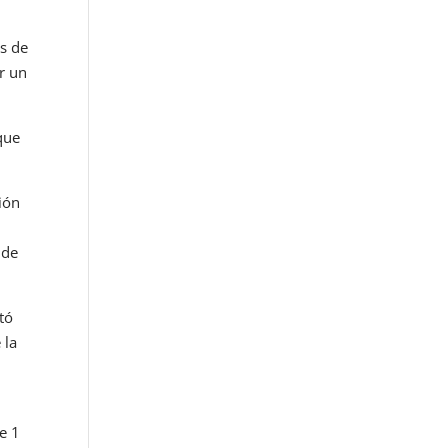
es de
r un
que
ión
 de
tó
 la
e 1