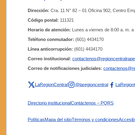
Dirección:
Cra. 11 N° 82 – 01 Oficina 902, Centro Emp
Código postal:
111321
Horario de atención:
Lunes a viernes de 8:00 a. m. a 
Teléfono conmutador:
(601) 4434170
Línea anticorrupción:
(601) 4434170
Correo institucional:
contactenos@regioncentralrape
Correo de notificaciones judiciales:
contactenos@re
LaRegionCentral
@laregioncentral
LaRegion
Directorio institucional
Contáctenos – PQRS
Políticas
Mapa del sitio
Términos y condiciones
Accesibi