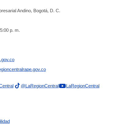
resarial Andino, Bogotá, D. C.
5:00 p. m.
.gov.co
gioncentralrape.gov.co
Central
@LaRegionCentral
LaRegionCentral
lidad