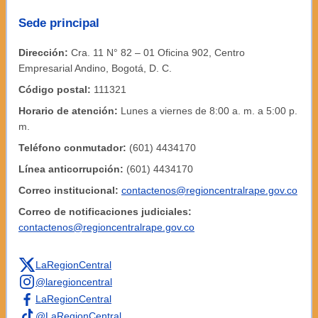
Sede principal
Dirección:
Cra. 11 N° 82 – 01 Oficina 902, Centro
Empresarial Andino, Bogotá, D. C.
Código postal:
111321
Horario de atención:
Lunes a viernes de 8:00 a. m. a 5:00 p.
m.
Teléfono conmutador:
(601) 4434170
Línea anticorrupción:
(601) 4434170
Correo institucional:
contactenos@regioncentralrape.gov.co
Correo de notificaciones judiciales:
contactenos@regioncentralrape.gov.co
LaRegionCentral
@laregioncentral
LaRegionCentral
@LaRegionCentral