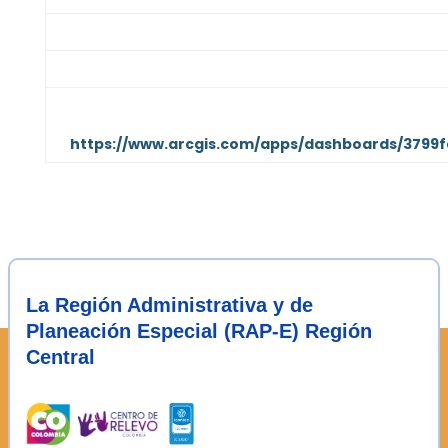
Periodicidad de actualización.
No determinada po
Tecnología empleada para visualización.
ArcGIS 
Links de interés:
https://www.arcgis.com/apps/dashboards/
3799f
La Región Administrativa y de
Planeación Especial (RAP-E) Región
Central