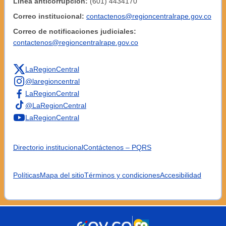
Línea anticorrupción:
(601) 4434170
Correo institucional:
contactenos@regioncentralrape.gov.co
Correo de notificaciones judiciales:
contactenos@regioncentralrape.gov.co
LaRegionCentral
@laregioncentral
LaRegionCentral
@LaRegionCentral
LaRegionCentral
Directorio institucional
Contáctenos – PQRS
Políticas
Mapa del sitio
Términos y condiciones
Accesibilidad