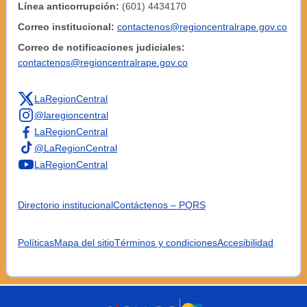
Línea anticorrupción:
(601) 4434170
Correo institucional:
contactenos@regioncentralrape.gov.co
Correo de notificaciones judiciales:
contactenos@regioncentralrape.gov.co
LaRegionCentral
@laregioncentral
LaRegionCentral
@LaRegionCentral
LaRegionCentral
Directorio institucional
Contáctenos – PQRS
Políticas
Mapa del sitio
Términos y condiciones
Accesibilidad