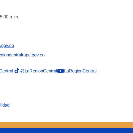
5:00 p. m.
.gov.co
gioncentralrape.gov.co
Central
@LaRegionCentral
LaRegionCentral
lidad