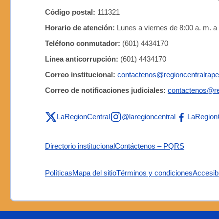
Código postal:
111321
Horario de atención:
Lunes a viernes de 8:00 a. m. a 
Teléfono conmutador:
(601) 4434170
Línea anticorrupción:
(601) 4434170
Correo institucional:
contactenos@regioncentralrape
Correo de notificaciones judiciales:
contactenos@re
LaRegionCentral
@laregioncentral
LaRegion
Directorio institucional
Contáctenos – PQRS
Políticas
Mapa del sitio
Términos y condiciones
Accesibi