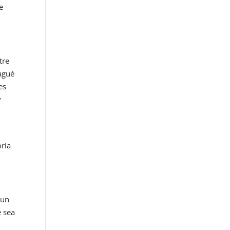
e
tre
agué
es
y
oría
 un
e sea