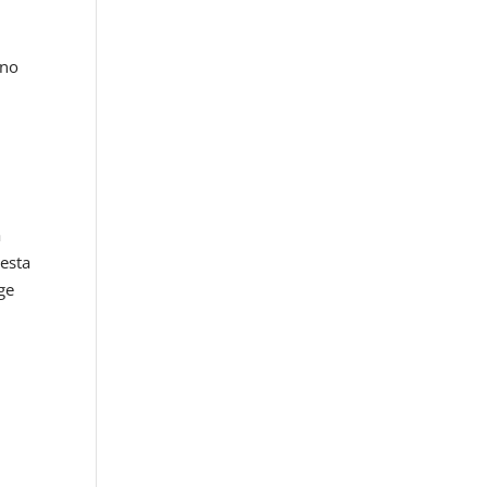
uno
a
esta
ge