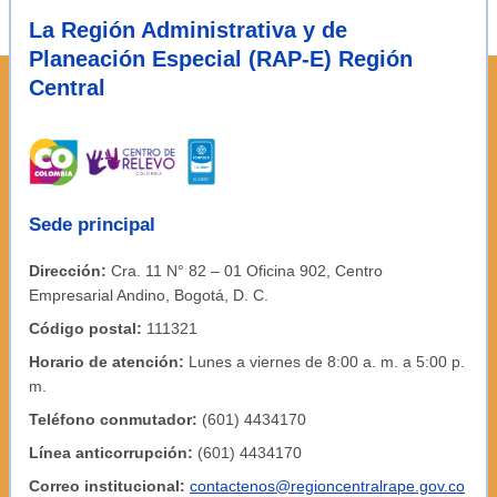
La Región Administrativa y de
Planeación Especial (RAP-E) Región
Central
Sede principal
Dirección:
Cra. 11 N° 82 – 01 Oficina 902, Centro
Empresarial Andino, Bogotá, D. C.
Código postal:
111321
Horario de atención:
Lunes a viernes de 8:00 a. m. a 5:00 p.
m.
Teléfono conmutador:
(601) 4434170
Línea anticorrupción:
(601) 4434170
Correo institucional:
contactenos@regioncentralrape.gov.co