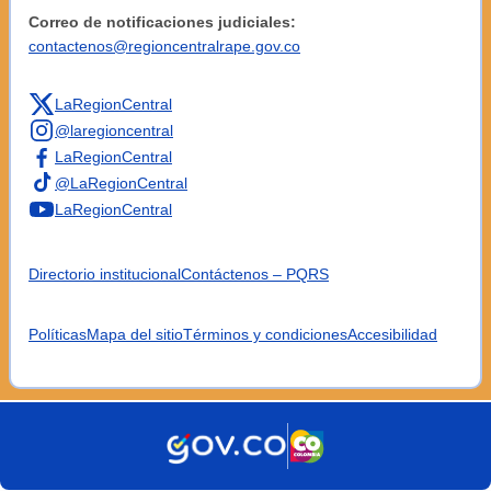
Correo de notificaciones judiciales:
contactenos@regioncentralrape.gov.co
LaRegionCentral
@laregioncentral
LaRegionCentral
@LaRegionCentral
LaRegionCentral
Directorio institucional
Contáctenos – PQRS
Políticas
Mapa del sitio
Términos y condiciones
Accesibilidad