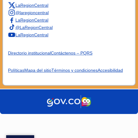
LaRegionCentral
@laregioncentral
LaRegionCentral
@LaRegionCentral
LaRegionCentral
Directorio institucional
Contáctenos – PQRS
Políticas
Mapa del sitio
Términos y condiciones
Accesibilidad