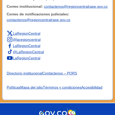
Correo institucional:
contactenos@regioncentralrape.gov.co
Correo de notificaciones judiciales:
contactenos@regioncentralrape.gov.co
LaRegionCentral
@laregioncentral
LaRegionCentral
@LaRegionCentral
LaRegionCentral
Directorio institucional
Contáctenos – PQRS
Políticas
Mapa del sitio
Términos y condiciones
Accesibilidad