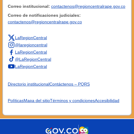
Correo institucional:
contactenos@regioncentralrape.gov.co
Correo de notificaciones judiciales:
contactenos@regioncentralrape.gov.co
LaRegionCentral
@laregioncentral
LaRegionCentral
@LaRegionCentral
LaRegionCentral
Directorio institucional
Contáctenos – PQRS
Políticas
Mapa del sitio
Términos y condiciones
Accesibilidad