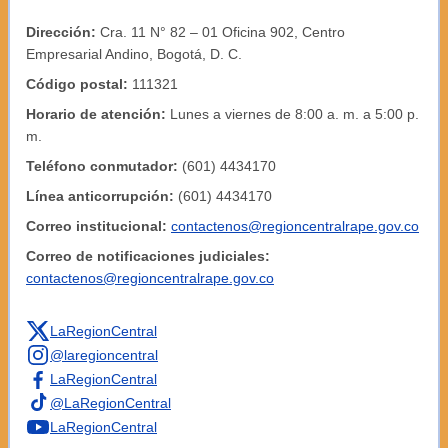
Dirección:
Cra. 11 N° 82 – 01 Oficina 902, Centro
Empresarial Andino, Bogotá, D. C.
Código postal:
111321
Horario de atención:
Lunes a viernes de 8:00 a. m. a 5:00 p.
m.
Teléfono conmutador:
(601) 4434170
Línea anticorrupción:
(601) 4434170
Correo institucional:
contactenos@regioncentralrape.gov.co
Correo de notificaciones judiciales:
contactenos@regioncentralrape.gov.co
LaRegionCentral
@laregioncentral
LaRegionCentral
@LaRegionCentral
LaRegionCentral