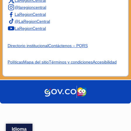
LaRegionCentral
@laregioncentral
LaRegionCentral
@LaRegionCentral
LaRegionCentral
Directorio institucional
Contáctenos – PQRS
Políticas
Mapa del sitio
Términos y condiciones
Accesibilidad
Idioma