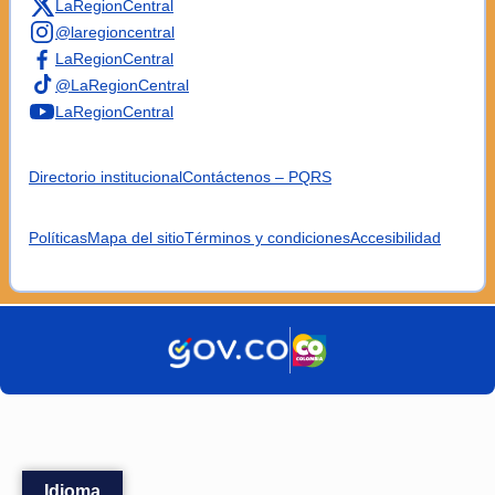
LaRegionCentral
@laregioncentral
LaRegionCentral
@LaRegionCentral
LaRegionCentral
Directorio institucional
Contáctenos – PQRS
Políticas
Mapa del sitio
Términos y condiciones
Accesibilidad
Idioma