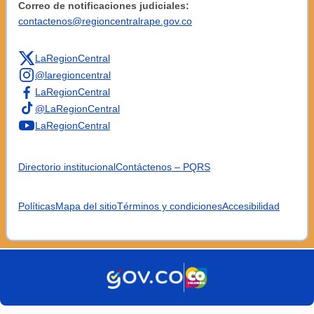
Correo de notificaciones judiciales:
contactenos@regioncentralrape.gov.co
LaRegionCentral
@laregioncentral
LaRegionCentral
@LaRegionCentral
LaRegionCentral
Directorio institucional
Contáctenos – PQRS
Políticas
Mapa del sitio
Términos y condiciones
Accesibilidad