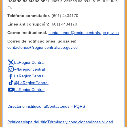
Horario de atención:
Lunes a viernes de 8:00 a. m. a 5:00 p.
m.
Teléfono conmutador:
(601) 4434170
Línea anticorrupción:
(601) 4434170
Correo institucional:
contactenos@regioncentralrape.gov.co
Correo de notificaciones judiciales:
contactenos@regioncentralrape.gov.co
LaRegionCentral
@laregioncentral
LaRegionCentral
@LaRegionCentral
LaRegionCentral
Directorio institucional
Contáctenos – PQRS
Políticas
Mapa del sitio
Términos y condiciones
Accesibilidad