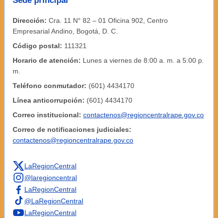
Sede principal
Dirección:
Cra. 11 N° 82 – 01 Oficina 902, Centro
Empresarial Andino, Bogotá, D. C.
Código postal:
111321
Horario de atención:
Lunes a viernes de 8:00 a. m. a 5:00 p.
m.
Teléfono conmutador:
(601) 4434170
Línea anticorrupción:
(601) 4434170
Correo institucional:
contactenos@regioncentralrape.gov.co
Correo de notificaciones judiciales:
contactenos@regioncentralrape.gov.co
LaRegionCentral
@laregioncentral
LaRegionCentral
@LaRegionCentral
LaRegionCentral