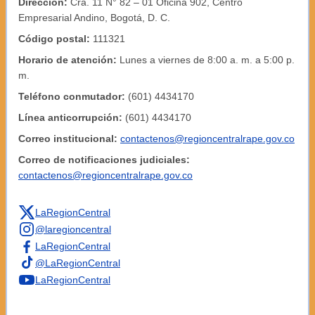
Dirección:
Cra. 11 N° 82 – 01 Oficina 902, Centro
Empresarial Andino, Bogotá, D. C.
Código postal:
111321
Horario de atención:
Lunes a viernes de 8:00 a. m. a 5:00 p.
m.
Teléfono conmutador:
(601) 4434170
Línea anticorrupción:
(601) 4434170
Correo institucional:
contactenos@regioncentralrape.gov.co
Correo de notificaciones judiciales:
contactenos@regioncentralrape.gov.co
LaRegionCentral
@laregioncentral
LaRegionCentral
@LaRegionCentral
LaRegionCentral