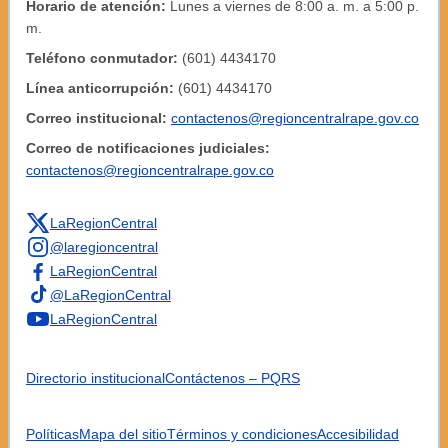
Horario de atención:
Lunes a viernes de 8:00 a. m. a 5:00 p.
m.
Teléfono conmutador:
(601) 4434170
Línea anticorrupción:
(601) 4434170
Correo institucional:
contactenos@regioncentralrape.gov.co
Correo de notificaciones judiciales:
contactenos@regioncentralrape.gov.co
LaRegionCentral
@laregioncentral
LaRegionCentral
@LaRegionCentral
LaRegionCentral
Directorio institucional
Contáctenos – PQRS
Políticas
Mapa del sitio
Términos y condiciones
Accesibilidad