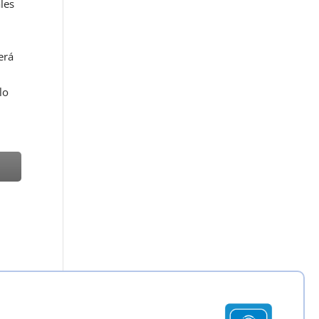
les
erá
lo