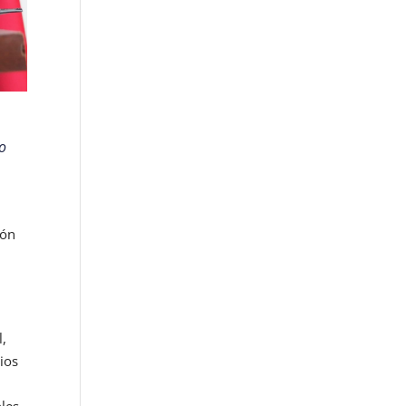
do
ión
e
l,
ios
les.