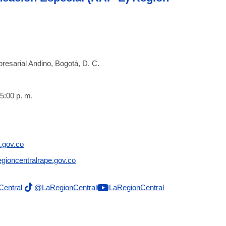
resarial Andino, Bogotá, D. C.
5:00 p. m.
.gov.co
gioncentralrape.gov.co
Central
@LaRegionCentral
LaRegionCentral