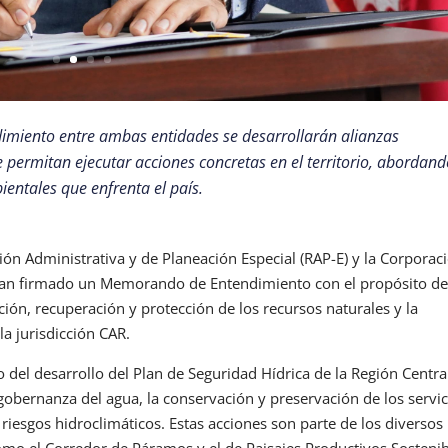
imiento entre ambas entidades se desarrollarán alianzas
e permitan ejecutar acciones concretas en el territorio, abordan
ientales que enfrenta el país.
gión Administrativa y de Planeación Especial (RAP-E) y la Corporac
an firmado un Memorando de Entendimiento con el propósito d
ión, recuperación y protección de los recursos naturales y la
la jurisdicción CAR.
el desarrollo del Plan de Seguridad Hídrica de la Región Centra
obernanza del agua, la conservación y preservación de los servic
s riesgos hidroclimáticos. Estas acciones son parte de los diversos
mo el Corredor de Páramos y el de Paisajes Productivos Sostenib