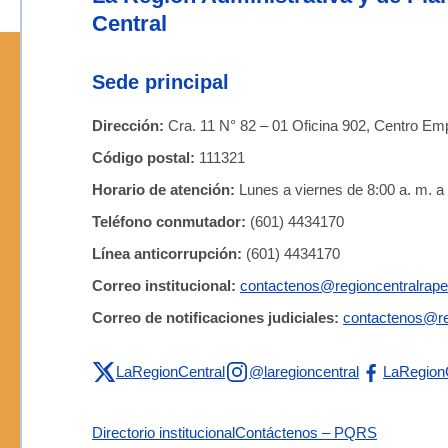
Central
Sede principal
Dirección:
Cra. 11 N° 82 – 01 Oficina 902, Centro Emp
Código postal:
111321
Horario de atención:
Lunes a viernes de 8:00 a. m. a 
Teléfono conmutador:
(601) 4434170
Línea anticorrupción:
(601) 4434170
Correo institucional:
contactenos@regioncentralrape
Correo de notificaciones judiciales:
contactenos@re
LaRegionCentral
@laregioncentral
LaRegion
Directorio institucional
Contáctenos – PQRS