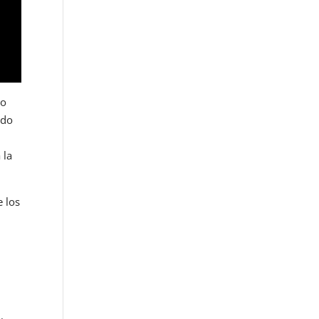
to
ndo
 la
e los