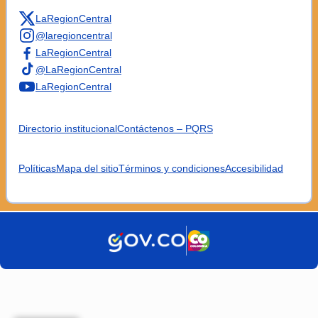
LaRegionCentral
@laregioncentral
LaRegionCentral
@LaRegionCentral
LaRegionCentral
Directorio institucional
Contáctenos – PQRS
Políticas
Mapa del sitio
Términos y condiciones
Accesibilidad