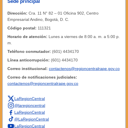
Sede principal
Dirección:
Cra. 11 N° 82 – 01 Oficina 902, Centro
Empresarial Andino, Bogotá, D. C.
Código postal:
111321
Horario de atención:
Lunes a viernes de 8:00 a. m. a 5:00 p.
m.
Teléfono conmutador:
(601) 4434170
Línea anticorrupción:
(601) 4434170
Correo institucional:
contactenos@regioncentralrape.gov.co
Correo de notificaciones judiciales:
contactenos@regioncentralrape.gov.co
LaRegionCentral
@laregioncentral
LaRegionCentral
@LaRegionCentral
LaRegionCentral