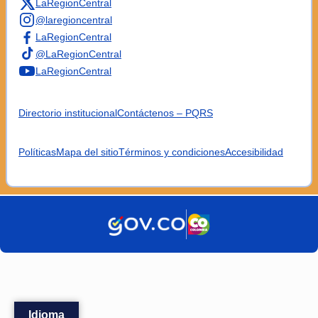
LaRegionCentral
@laregioncentral
LaRegionCentral
@LaRegionCentral
LaRegionCentral
Directorio institucional
Contáctenos – PQRS
Políticas
Mapa del sitio
Términos y condiciones
Accesibilidad
Idioma