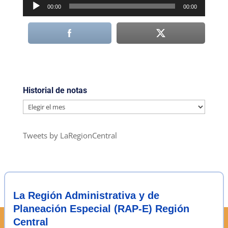
Reproductor
00:00
00:00
de
audio
Historial de notas
Historial
de
notas
Tweets by LaRegionCentral
La Región Administrativa y de
Planeación Especial (RAP-E) Región
Central