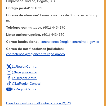
Empresarial Andino, Bogotá, D. C.
Código postal:
111321
Horario de atención:
Lunes a viernes de 8:00 a. m. a 5:00 p.
m.
Teléfono conmutador:
(601) 4434170
Línea anticorrupción:
(601) 4434170
Correo institucional:
contactenos@regioncentralrape.gov.co
Correo de notificaciones judiciales:
contactenos@regioncentralrape.gov.co
LaRegionCentral
@laregioncentral
LaRegionCentral
@LaRegionCentral
LaRegionCentral
Directorio institucional
Contáctenos – PQRS