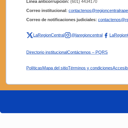
Línea anticorrupción:
(601) 4434170
Correo institucional:
contactenos@regioncentralrape
Correo de notificaciones judiciales:
contactenos@re
LaRegionCentral
@laregioncentral
LaRegion
Directorio institucional
Contáctenos – PQRS
Políticas
Mapa del sitio
Términos y condiciones
Accesibi