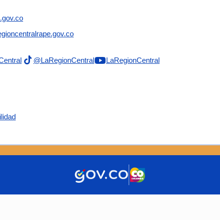
.gov.co
gioncentralrape.gov.co
Central
@LaRegionCentral
LaRegionCentral
lidad