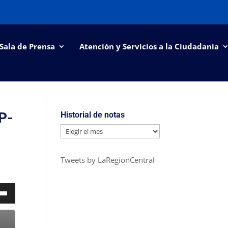
Sala de Prensa
Atención y Servicios a la Ciudadanía
P-
Historial de notas
Historial
de
notas
Tweets by LaRegionCentral
a
s