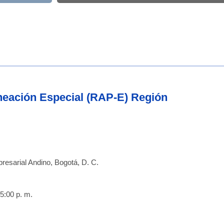
flech
arrib
para
aume
o
dismi
el
aneación Especial (RAP-E) Región
volu
resarial Andino, Bogotá, D. C.
5:00 p. m.