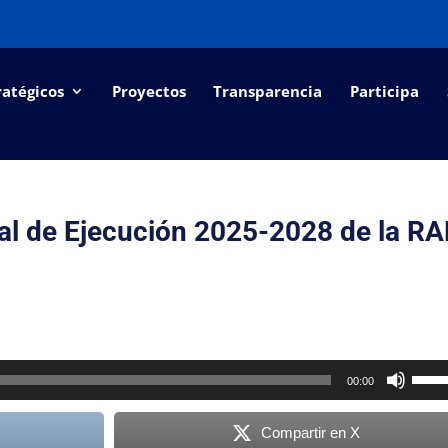
ratégicos
Proyectos
Transparencia
Participa
al de Ejecución 2025-2028 de la RA
Utiliz
00:00
las
tecla
Compartir en X
de