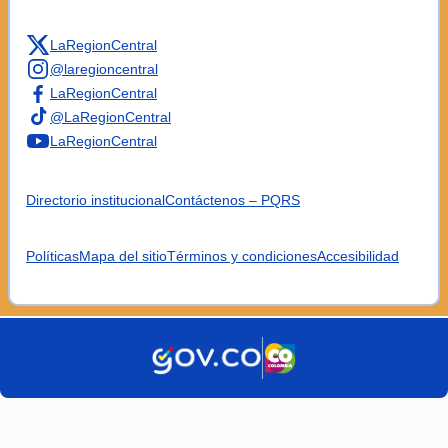
LaRegionCentral
@laregioncentral
LaRegionCentral
@LaRegionCentral
LaRegionCentral
Directorio institucional
Contáctenos – PQRS
Políticas
Mapa del sitio
Términos y condiciones
Accesibilidad