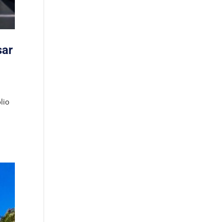
sar
lio