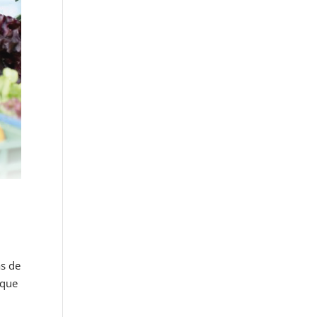
ás de
 que