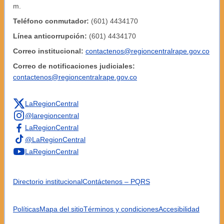
m.
Teléfono conmutador:
(601) 4434170
Línea anticorrupción:
(601) 4434170
Correo institucional:
contactenos@regioncentralrape.gov.co
Correo de notificaciones judiciales:
contactenos@regioncentralrape.gov.co
LaRegionCentral
@laregioncentral
LaRegionCentral
@LaRegionCentral
LaRegionCentral
Directorio institucional
Contáctenos – PQRS
Políticas
Mapa del sitio
Términos y condiciones
Accesibilidad