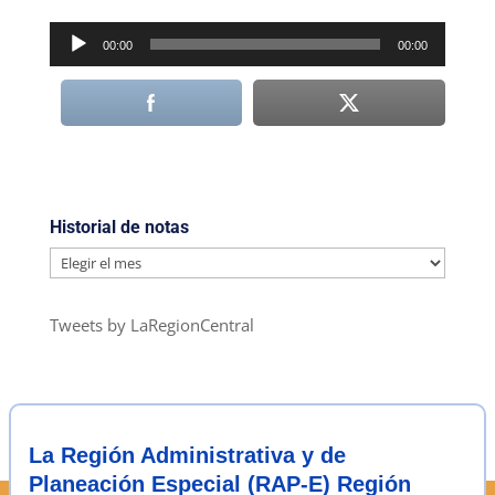
Reproductor
00:00
00:00
de
audio
Historial de notas
Historial
de
notas
Tweets by LaRegionCentral
La Región Administrativa y de
Planeación Especial (RAP-E) Región