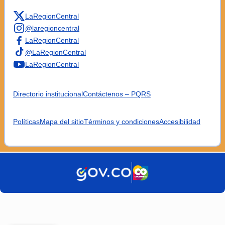
LaRegionCentral
@laregioncentral
LaRegionCentral
@LaRegionCentral
LaRegionCentral
Directorio institucional
Contáctenos – PQRS
Políticas
Mapa del sitio
Términos y condiciones
Accesibilidad