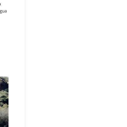
a
agua