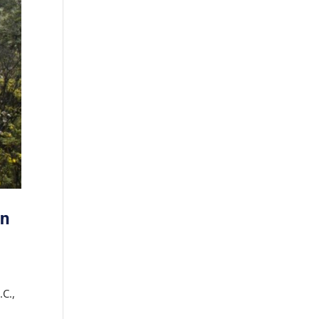
ón
.C.,