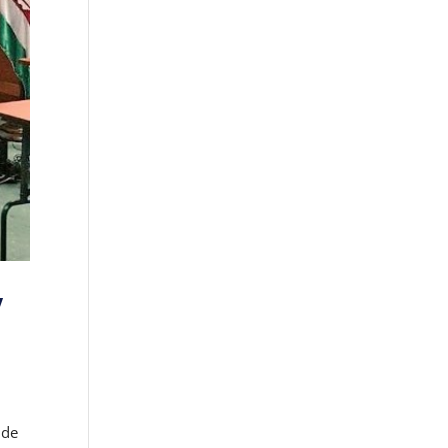
y
 de